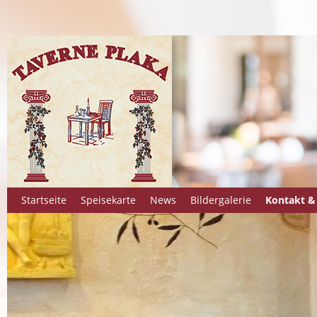
Startseite
Speisekarte
News
Bildergalerie
Kontakt &